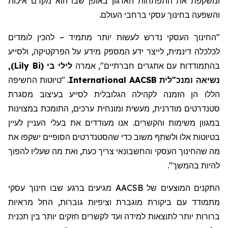
ומשקפת את התפתחות הארגון באופן שבו הוא מקדם איכות
והשפעה בחינוך עסקי ברחבי העולם.
"החינוך העסקי
נדרש
לעשות יותר
מתמיד
– להכין לומדים
לכלכלה דינמית, לייצר ידע
המספק מידע על הפרקטיקה
,
ולסייע
בהתמודדות עם אתגרים חברתיים
"
,
אמרה
לילי בי
(
Lily Bi
)
,
נשיאה ומנכ"לית AACSB
International
. "טיוטות החשיפה
הללו הן הזמנה לקהילה הגלובלית לסייע בעיצוב מסגרת
סטנדרטים מודרנית, מעשית ומונחית ערכים, התומכת במצוינות
במגוון משימות והקשרים. אנו מעודדים את בעלי העניין לעיין
בטיוטות אלו ולשתף משוב כדי שהסטנדרטים הסופיים ישקפו את
מה
שהחינוך העסקי והחשבונאי
צריך כעת,
ואת מה שעליו להפוך
להיות בהמשך
".
התקנים המוצעים של AACSB מגיעים ברגע שבו חינוך עסקי
מתמודד עם ביקורת מוגברת וציפיות
גוברות
, החל מראיות
ברורות יותר לתוצאות למידה ועד
לקשרים
חזקים יותר בין תכנית