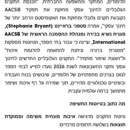
הלימודים, המחקר וההשפעה החברתית. "הכנסת התקנים
הגלובליים לחינוך עסקי מחזקת את תפקיד AACSB
כקובע
ת
תקנים גלובלי ומחזקת את
האקוסיסטם
הרחב יותר של
חינוך עסקי"
,
אמרה
סטפני
בראיינט
(
Stephanie Bryant
)
,
סגנית נשיא בכירה ו
מנהלת
ההסמכה הראשית של AACSB
International
, וציינה כי עבור בתי הספר, הטיוטות מספקות
"מסגרת ברורה
וניתנת להתאמה להדגמת איכות
"
ול"האצת
שיפור מתמיד"
.
התקנים הגלובליים החדשים לחינוך
עסקי ותקני החשבונאות לשנת 2026 נועדו לסייע לבתי הספר
לנווט בצרכים
מתפתחים
של הלומדים,
שיבושים
בכוח העבודה
ובשינויים טכנולוגיים מהירים, תוך שמירה על רף איכות ושיפור
מתמשך ברמה עולמית עקבית.
מה
כתוב
בטיוטות החשיפה
טיוטת התקנים מדגישה
איכות מונחית משימה וממוקדת
תוצאות
בשלושה תחומים מרכזיים: