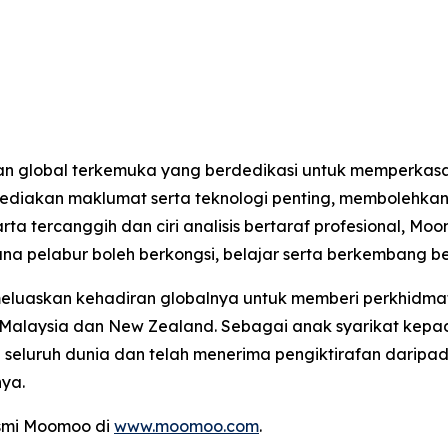
n global terkemuka yang berdedikasi untuk memperkasa
nyediakan maklumat serta teknologi penting, memboleh
arta tercanggih dan ciri analisis bertaraf profesional,
ana pelabur boleh berkongsi, belajar serta berkembang b
meluaskan kehadiran globalnya untuk memberi perkhidma
 Malaysia dan New Zealand. Sebagai anak syarikat kepad
i seluruh dunia dan telah menerima pengiktirafan daripad
ya.
asmi Moomoo di
www.moomoo.com
.