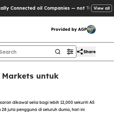
nnected oil Companies — not Taxpayers — the Cha
View all
Provided by AGP
Share
Markets untuk
n dikawal selia bagi lebih 12,000 sekuriti AS
 juta pengguna di seluruh dunia, hari ini