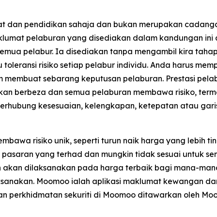
mat dan pendidikan sahaja dan bukan merupakan cadan
Maklumat pelaburan yang disediakan dalam kandungan ini
uk semua pelabur. Ia disediakan tanpa mengambil kira 
 toleransi risiko setiap pelabur individu. Anda harus m
m membuat sebarang keputusan pelaburan. Prestasi pela
an berbeza dan semua pelaburan membawa risiko, term
erhubung kesesuaian, kelengkapan, ketepatan atau gari
a risiko unik, seperti turun naik harga yang lebih ting
n pasaran yang terhad dan mungkin tidak sesuai untuk se
akan dilaksanakan pada harga terbaik bagi mana-mana
laksanakan. Moomoo ialah aplikasi maklumat kewangan 
dan perkhidmatan sekuriti di Moomoo ditawarkan oleh Moo