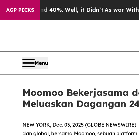
round 40%. Well, it Didn’t
As war With Iran Dro
AGP PICKS
Menu
Moomoo Bekerjasama de
Meluaskan Dagangan 24
NEW YORK, Dec. 03, 2025 (GLOBE NEWSWIRE) -- O
dan global, bersama Moomoo, sebuah platform p