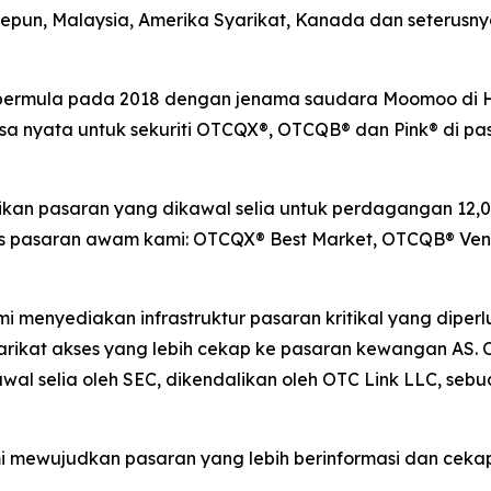
 Jepun, Malaysia, Amerika Syarikat, Kanada dan seterus
g bermula pada 2018 dengan jenama saudara Moomoo di
nyata untuk sekuriti OTCQX®, OTCQB® dan Pink® di pasa
n pasaran yang dikawal selia untuk perdagangan 12,00
pasaran awam kami: OTCQX® Best Market, OTCQB® Ventu
ami menyediakan infrastruktur pasaran kritikal yang dip
rikat akses yang lebih cekap ke pasaran kewangan AS. 
al selia oleh SEC, dikendalikan oleh OTC Link LLC, seb
mi mewujudkan pasaran yang lebih berinformasi dan ceka