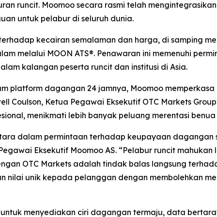
n runcit. Moomoo secara rasmi telah mengintegrasikan 
an untuk pelabur di seluruh dunia.
terhadap kecairan semalaman dan harga, di samping me
alam melalui MOON ATS®. Penawaran ini memenuhi permi
am kalangan peserta runcit dan institusi di Asia.
m platform dagangan 24 jamnya, Moomoo memperkasa le
ell Coulson, Ketua Pegawai Eksekutif OTC Markets Grou
sional, menikmati lebih banyak peluang merentasi benua
ketara dalam permintaan terhadap keupayaan dagangan
egawai Eksekutif Moomoo AS. “Pelabur runcit mahukan leb
dengan OTC Markets adalah tindak balas langsung terhad
 nilai unik kepada pelanggan dengan membolehkan mere
tuk menyediakan ciri dagangan termaju, data bertaraf 