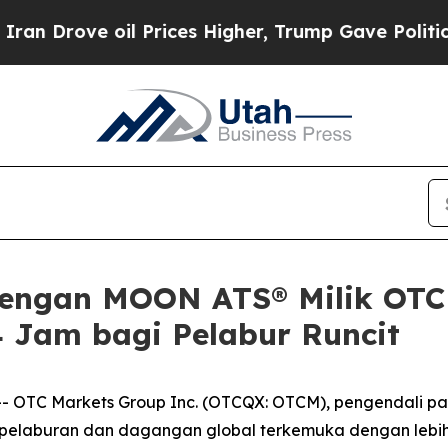
ve oil Prices Higher, Trump Gave Politically Co
ngan MOON ATS® Milik OTC 
 Jam bagi Pelabur Runcit
TC Markets Group Inc. (OTCQX: OTCM), pengendali pasara
elaburan dan dagangan global terkemuka dengan lebih 28