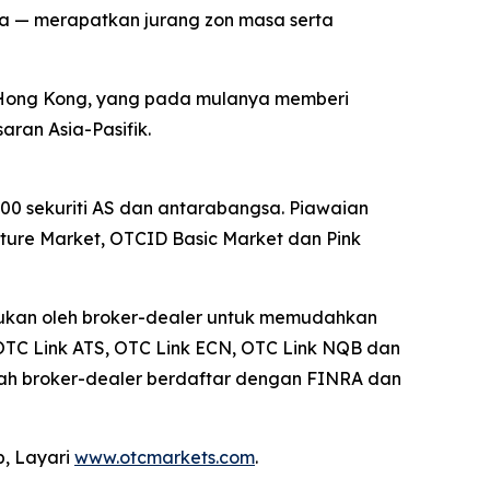
nya — merapatkan jurang zon masa serta
 Hong Kong, yang pada mulanya memberi
ran Asia-Pasifik.
0 sekuriti AS dan antarabangsa. Piawaian
re Market, OTCID Basic Market dan Pink
erlukan oleh broker-dealer untuk memudahkan
OTC Link ATS, OTC Link ECN, OTC Link NQB dan
uah broker-dealer berdaftar dengan FINRA dan
p, Layari
www.otcmarkets.com
.