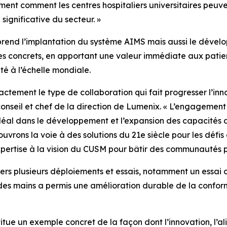
lement comment les centres hospitaliers universitaires peuv
ignificative du secteur. »
rend l’implantation du système AIMS mais aussi le dével
ques concrets, en apportant une valeur immédiate aux pati
té à l’échelle mondiale.
tement le type de collaboration qui fait progresser l’inno
conseil et chef de la direction de Lumenix. « L’engagement
 idéal dans le développement et l’expansion des capacités
uvrons la voie à des solutions du 21e siècle pour les défis
rtise à la vision du CUSM pour bâtir des communautés plus 
ravers plusieurs déploiements et essais, notamment un essa
es mains a permis une amélioration durable de la conform
tue un exemple concret de la façon dont l’innovation, l’al