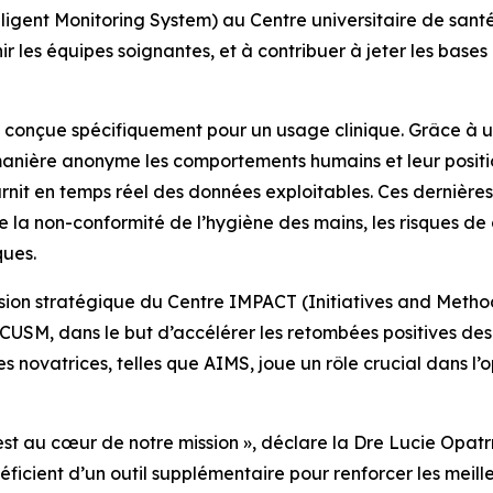
ligent Monitoring System) au Centre universitaire de santé 
nir les équipes soignantes, et à contribuer à jeter les bas
onçue spécifiquement pour un usage clinique. Grâce à un 
 manière anonyme les comportements humains et leur posit
ournit en temps réel des données exploitables. Ces dernièr
 la non-conformité de l’hygiène des mains, les risques de 
ques.
sion stratégique du Centre IMPACT (Initiatives and Methods
u CUSM, dans le but d’accélérer les retombées positives d
s novatrices, telles que AIMS, joue un rôle crucial dans l’o
s est au cœur de notre mission », déclare la Dre Lucie Opa
icient d’un outil supplémentaire pour renforcer les meilleu