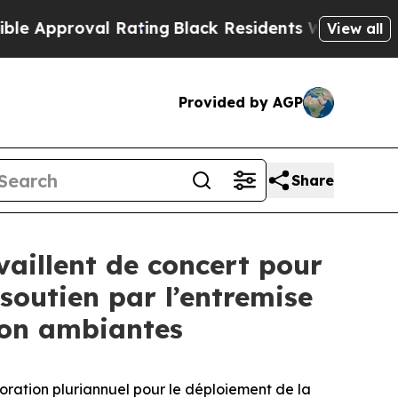
proval Rating
Black Residents Warned of Abusive
View all
Provided by AGP
Share
vaillent de concert pour
 soutien par l’entremise
ion ambiantes
ation pluriannuel pour le déploiement de la