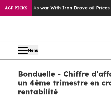
t
As war With Iran Drove oil Prices Higher, Trum
AGP PICKS
Menu
Bonduelle - Chiffre d'af
un 4ème trimestre en cro
rentabilité