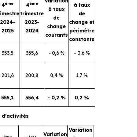
Variation
ème
ème
4
4
à taux
à taux
rimestre
trimestre
de
de
2024-
2023-
change et
change
2025
2024
périmètre
courants
constants
353,5
355,6
- 0,6 %
- 0,6 %
201,6
200,8
0,4 %
1,7 %
555,1
556,4
- 0,2 %
0,2 %
 d’activités
Variation
Variation