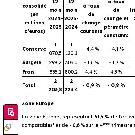
12
12
à taux
consolidé
à taux
mois
mois
de
tr
(en
de
2024-
2023-
change et
millions
change
2025
2024
périmètre
d’euros)
courants
constants
1
1
Conserve
- 4,4 %
- 4,1 %
070,5
120,1
Surgelé
298,2
303,0
- 1,6 %
- 1,7 %
Frais
835,1
800,2
4,4 %
4,3 %
2
2
Total
- 0,9 %
- 0,8 %
203,8
223,4
Zone Europe
La zone Europe, représentant 61,5 % de l'activi
ème
comparables* et de - 0,6 % sur le 4
trimestre 