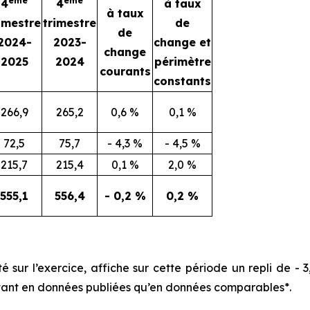
ème
ème
4
4
à taux
à taux
imestre
trimestre
de
de
2024-
2023-
change et
change
2025
2024
périmètre
courants
constants
266,9
265,2
0,6 %
0,1 %
72,5
75,7
- 4,3 %
- 4,5 %
215,7
215,4
0,1 %
2,0 %
555,1
556,4
- 0,2 %
0,2 %
té sur l’exercice, affiche sur cette période un repli de -
tant en données publiées qu’en données comparables*.