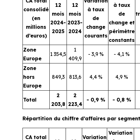
CA total
Variation
12
12
à taux
consolidé
à taux
mois
mois
de
t
(en
de
2024-
2023-
change et
millions
change
2025
2024
périmètre
d’euros)
courants
constants
Zone
1
1 354,5
- 3,9 %
- 4,1 %
Europe
409,9
Zone
hors
849,3
813,6
4,4 %
4,9 %
Europe
2
2
Total
- 0,9 %
- 0,8 %
203,8
223,4
Répartition du chiffre d’affaires par segment
Variation
CA total
Variation