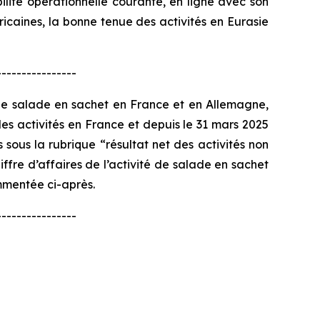
abilité opérationnelle courante, en ligne avec son
icaines, la bonne tenue des activités en Eurasie
----------------
 de salade en sachet en France et en Allemagne,
 les activités en France et depuis le 31 mars 2025
 sous la rubrique “résultat net des activités non
iffre d’affaires de l’activité de salade en sachet
mmentée ci-après.
----------------