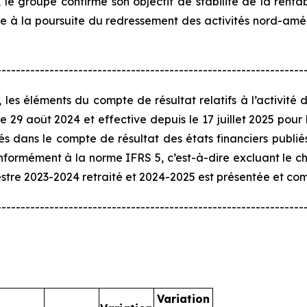
e, le groupe confirme son objectif de stabilité de la rent
ce à la poursuite du redressement des activités nord-amér
----------------------------------------------------------------
les éléments du compte de résultat relatifs à l’activité
e 29 août 2024 et effective depuis le 17 juillet 2025 pour
s dans le compte de résultat des états financiers publiés
onformément à la norme IFRS 5, c’est-à-dire excluant le ch
stre 2023-2024 retraité et 2024-2025 est présentée et co
----------------------------------------------------------------
Variation