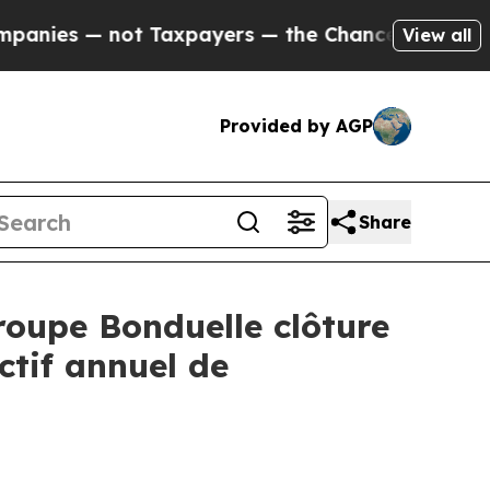
t Taxpayers — the Chance to Cash in on Publicly
View all
Provided by AGP
Share
Groupe Bonduelle clôture
ctif annuel de